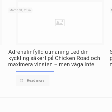
March 31, 2026
Adrenalinfylld utmaning Led din
kyckling säkert på Chicken Road och
maximera vinsten – men våga inte
Read more