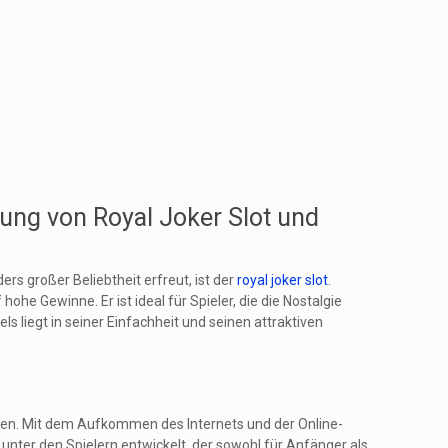
ung von Royal Joker Slot und
ers großer Beliebtheit erfreut, ist der
royal joker slot
.
ohe Gewinne. Er ist ideal für Spieler, die die Nostalgie
s liegt in seiner Einfachheit und seinen attraktiven
waren. Mit dem Aufkommen des Internets und der Online-
 unter den Spielern entwickelt, der sowohl für Anfänger als