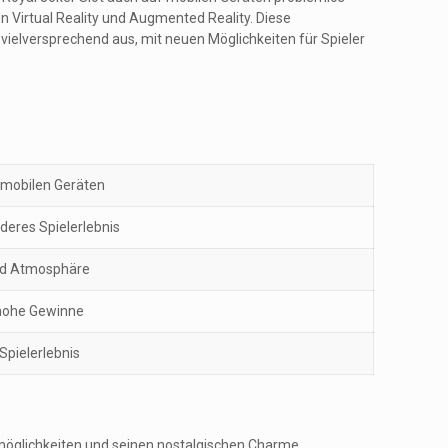
n Virtual Reality und Augmented Reality. Diese
 vielversprechend aus, mit neuen Möglichkeiten für Spieler
f mobilen Geräten
deres Spielerlebnis
nd Atmosphäre
hohe Gewinne
Spielerlebnis
nnmöglichkeiten und seinen nostalgischen Charme