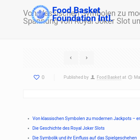
Von klassischen Symbolen zu mod
Spannung von Royal Joker Slot un
0
Published by
Food Basket
at
Ma
Von klassischen Symbolen zu modernen Jackpots – erleb
Die Geschichte des Royal Joker Slots
Die Symbolik und ihr Einfluss auf das Spielgeschehen