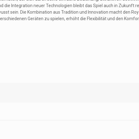
d die Integration neuer Technologien bleibt das Spiel auch in Zukunft 
sst sein. Die Kombination aus Tradition und Innovation macht den Roya
rschiedenen Geräten zu spielen, erhöht die Flexibilität und den Komfort