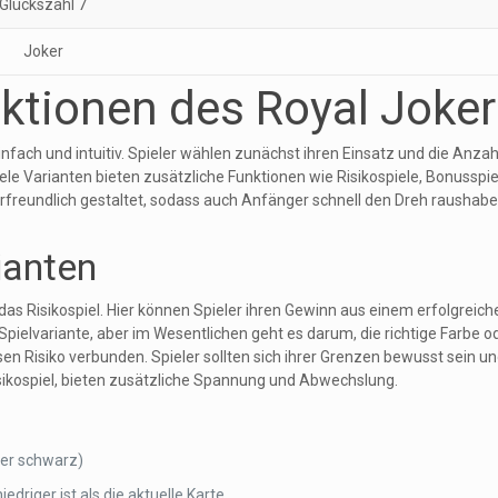
Glückszahl 7
Joker
ktionen des Royal Joker
einfach und intuitiv. Spieler wählen zunächst ihren Einsatz und die Anza
le Varianten bieten zusätzliche Funktionen wie Risikospiele, Bonusspi
rfreundlich gestaltet, sodass auch Anfänger schnell den Dreh raushaben
ianten
t das Risikospiel. Hier können Spieler ihren Gewinn aus einem erfolgreic
 Spielvariante, aber im Wesentlichen geht es darum, die richtige Farbe ode
en Risiko verbunden. Spieler sollten sich ihrer Grenzen bewusst sein 
Risikospiel, bieten zusätzliche Spannung und Abwechslung.
oder schwarz)
edriger ist als die aktuelle Karte