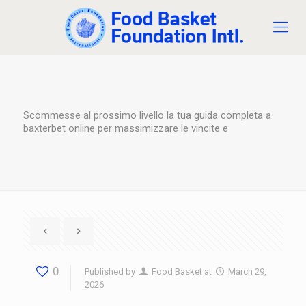
Scommesse al prossimo livello la tua guida completa a
baxterbet online per massimizzare le vincite e
0
Published by
Food Basket
at
March 29,
2026