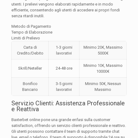
utenti. I prelievi vengono elaborati rapidamente e in modo
efficiente, consentendo agli utenti di accedere ai propri fondi
senza ritardi inutili.
Metodo di Pagamento
Tempo di Elaborazione
Limiti di Prelievo
Carta di
1-3 giorni
Minimo 20€, Massimo
Credito/Debito
lavorativi
5000€
Minimo 10€, Massimo
Skrill/Neteller
24-48 ore
10000€
Bonifico
3-5 giorni
Minimo 50€, Nessun
Bancario
lavorativi
Massimo
Servizio Clienti: Assistenza Professionale
e Reattiva
Baxterbet online pone una grande enfasi sulla customer
satisfaction, offrendo un servizio clienti professionale e reattivo.
Gli utenti possono contattare il team di supporto tramite chat
live, email o telefono. Il team di supporto è disponibile 24 ore su