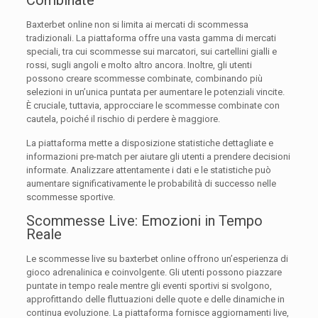
Combinate
Baxterbet online non si limita ai mercati di scommessa
tradizionali. La piattaforma offre una vasta gamma di mercati
speciali, tra cui scommesse sui marcatori, sui cartellini gialli e
rossi, sugli angoli e molto altro ancora. Inoltre, gli utenti
possono creare scommesse combinate, combinando più
selezioni in un’unica puntata per aumentare le potenziali vincite.
È cruciale, tuttavia, approcciare le scommesse combinate con
cautela, poiché il rischio di perdere è maggiore.
La piattaforma mette a disposizione statistiche dettagliate e
informazioni pre-match per aiutare gli utenti a prendere decisioni
informate. Analizzare attentamente i dati e le statistiche può
aumentare significativamente le probabilità di successo nelle
scommesse sportive.
Scommesse Live: Emozioni in Tempo
Reale
Le scommesse live su baxterbet online offrono un’esperienza di
gioco adrenalinica e coinvolgente. Gli utenti possono piazzare
puntate in tempo reale mentre gli eventi sportivi si svolgono,
approfittando delle fluttuazioni delle quote e delle dinamiche in
continua evoluzione. La piattaforma fornisce aggiornamenti live,