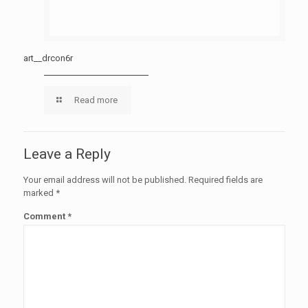
art__drcon6r
Read more
Leave a Reply
Your email address will not be published.
Required fields are
marked
*
Comment
*