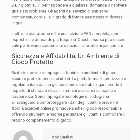
24, 7 giorni su 7, per rispondere a qualsiasi domanda o risolvere
qualsiasi problema. Gli agenti del servizio clienti sono
competenti, cordiali e in grado di fornire assistenza in diverse
lingue.
Inoltre, la piattaforma offre una sezione FAQ completa, con
risposte alle domande più frequenti. Questa risorsa può essere
utile per trovare rapidamente soluzioni ai problemi più comuni.
Sicurezza e Affidabilità: Un Ambiente di
Gioco Protetto
Baxterbet online si impegna a fornire un ambiente di gioco
sicuro e protetto per i suoi utenti. La piattaforma è autorizzata e
regolamentata da una giurisdizione rispettabile, garantendo il
rispetto di standard elevati in termini di sicurezza, equità e
trasparenza. Sono impiegate tecnologie di crittografia
all’avanguardia per proteggere i dati degli utenti e prevenire
frodi. Baxterbet online promuove anche il gioco responsabile,
offrendo strumenti e risorse per aiutare gli utenti a controllare il
proprio comportamento di gioco.
Food Basket