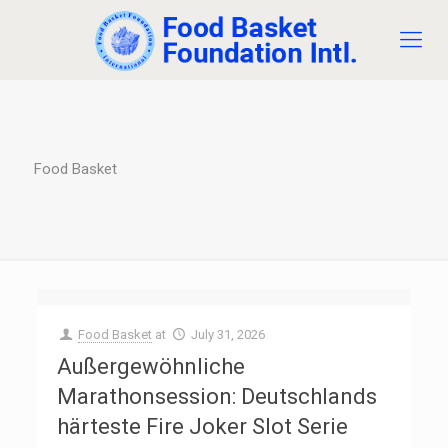
Food Basket
Food Basket
at
July 31, 2026
Außergewöhnliche
Marathonsession: Deutschlands
härteste Fire Joker Slot Serie