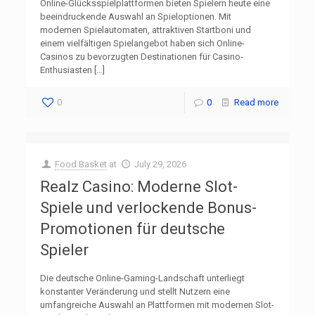
Online-Glücksspielplattformen bieten Spielern heute eine
beeindruckende Auswahl an Spieloptionen. Mit
modernen Spielautomaten, attraktiven Startboni und
einem vielfältigen Spielangebot haben sich Online-
Casinos zu bevorzugten Destinationen für Casino-
Enthusiasten
[…]
0
0
Read more
Food Basket
at
July 29, 2026
Realz Casino: Moderne Slot-
Spiele und verlockende Bonus-
Promotionen für deutsche
Spieler
Die deutsche Online-Gaming-Landschaft unterliegt
konstanter Veränderung und stellt Nutzern eine
umfangreiche Auswahl an Plattformen mit modernen Slot-