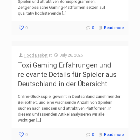
Spielen und attraktiven Bonusprogrammen.
Zeitgenössische Gaming-Plattformen setzen auf
qualitativ hochstehende
[…]
0
0
Read more
Food Basket
at
July 28, 2026
Toxi Gaming Erfahrungen und
relevante Details für Spieler aus
Deutschland in der Übersicht
Online-Glücksspiel gewinnt in Deutschland zunehmender
Beliebtheit, und eine wachsende Anzahl von Spielern
suchen nach seriösen und attraktiven Plattformen. In
diesem umfassenden Artikel analysieren wir alle
wichtigen
[…]
0
0
Read more