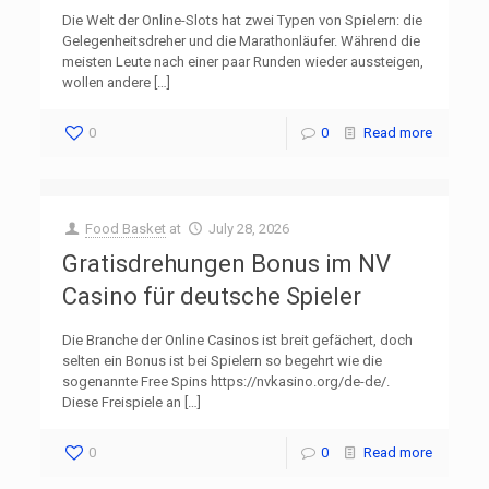
Die Welt der Online-Slots hat zwei Typen von Spielern: die
Gelegenheitsdreher und die Marathonläufer. Während die
meisten Leute nach einer paar Runden wieder aussteigen,
wollen andere
[…]
0
0
Read more
Food Basket
at
July 28, 2026
Gratisdrehungen Bonus im NV
Casino für deutsche Spieler
Die Branche der Online Casinos ist breit gefächert, doch
selten ein Bonus ist bei Spielern so begehrt wie die
sogenannte Free Spins https://nvkasino.org/de-de/.
Diese Freispiele an
[…]
0
0
Read more