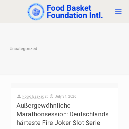
Uncategorized
Food Basket
at
July 31, 2026
Außergewöhnliche
Marathonsession: Deutschlands
härteste Fire Joker Slot Serie