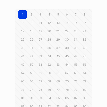
1
2
3
4
5
6
7
8
9
10
11
12
13
14
15
16
17
18
19
20
21
22
23
24
25
26
27
28
29
30
31
32
33
34
35
36
37
38
39
40
41
42
43
44
45
46
47
48
49
50
51
52
53
54
55
56
57
58
59
60
61
62
63
64
65
66
67
68
69
70
71
72
73
74
75
76
77
78
79
80
81
82
83
84
85
86
87
88
89
90
91
92
93
94
95
96