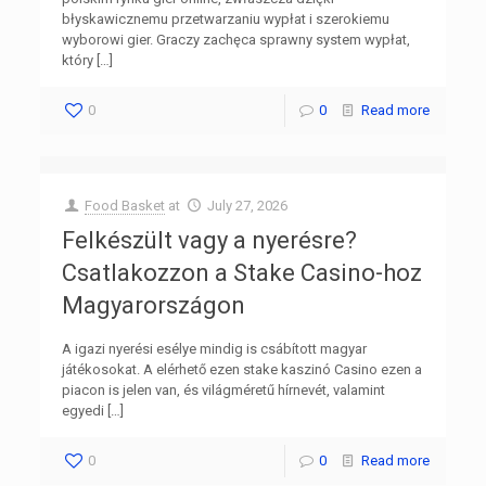
błyskawicznemu przetwarzaniu wypłat i szerokiemu
wyborowi gier. Graczy zachęca sprawny system wypłat,
który
[…]
0
0
Read more
Food Basket
at
July 27, 2026
Felkészült vagy a nyerésre?
Csatlakozzon a Stake Casino-hoz
Magyarországon
A igazi nyerési esélye mindig is csábított magyar
játékosokat. A elérhető ezen stake kaszinó Casino ezen a
piacon is jelen van, és világméretű hírnevét, valamint
egyedi
[…]
0
0
Read more