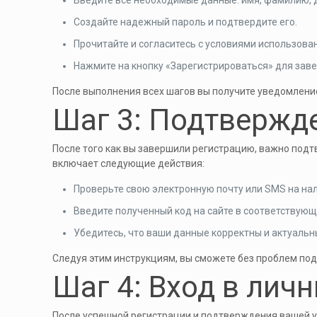
Введите все необходимые данные: имя, фамилию,
Создайте надежный пароль и подтвердите его.
Прочитайте и согласитесь с условиями использован
Нажмите на кнопку «Зарегистрироваться» для зав
После выполнения всех шагов вы получите уведомлени
Шаг 3: Подтвержд
После того как вы завершили регистрацию, важно подт
включает следующие действия:
Проверьте свою электронную почту или SMS на на
Введите полученный код на сайте в соответствующ
Убедитесь, что ваши данные корректны и актуальн
Следуя этим инструкциям, вы сможете без проблем подт
Шаг 4: Вход в лич
После успешной регистрации и подтверждения вашей уч