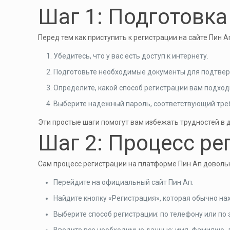
Шаг 1: Подготовка
Перед тем как приступить к регистрации на сайте Пин 
Убедитесь, что у вас есть доступ к интернету.
Подготовьте необходимые документы для подтверж
Определите, какой способ регистрации вам подходи
Выберите надежный пароль, соответствующий тре
Эти простые шаги помогут вам избежать трудностей в 
Шаг 2: Процесс ре
Сам процесс регистрации на платформе Пин Ап довольн
Перейдите на официальный сайт Пин Ап.
Найдите кнопку «Регистрация», которая обычно на
Выберите способ регистрации: по телефону или по 