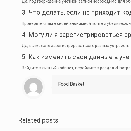
Да, подтверждение учетной записи необходимо для об
3. Что делать, если не приходит к
Проверьте спам в своей анонимной почте и убедитесь, 
4. Могу ли я зарегистрироваться с
Да, вы можете зарегистрироваться с разных устройств,
5. Как изменить свои данные в уче
Войдите в личный кабинет, перейдите в раздел «Настр
Food Basket
Related posts