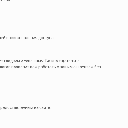
ией восстановления доступа.
дет гладким и успешным. Важно тщательно
шагов позволит вам работать с вашим аккаунтом без
предоставленным на сайте.