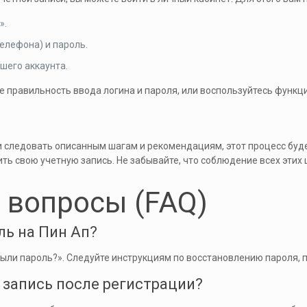
».
елефона) и пароль.
шего аккаунта.
е правильность ввода логина и пароля, или воспользуйтесь функц
ли следовать описанным шагам и рекомендациям, этот процесс бу
ть свою учетную запись. Не забывайте, что соблюдение всех этих 
 вопросы (FAQ)
ль на Пин Ап?
были пароль?». Следуйте инструкциям по восстановлению пароля, 
 запись после регистрации?