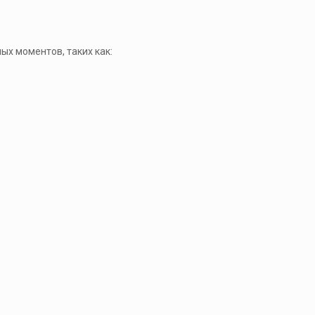
ых моментов, таких как: