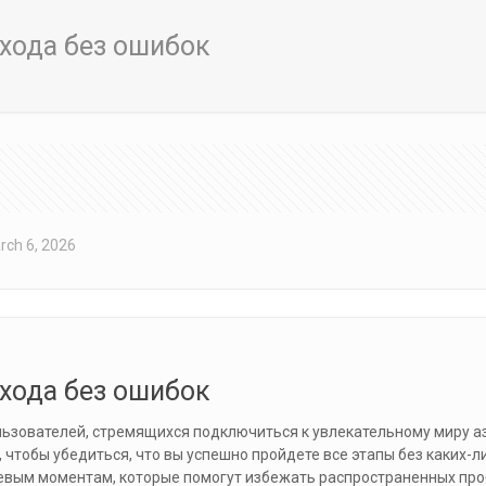
входа без ошибок
rch 6, 2026
входа без ошибок
ьзователей, стремящихся подключиться к увлекательному миру аза
 чтобы убедиться, что вы успешно пройдете все этапы без каких-
чевым моментам, которые помогут избежать распространенных про