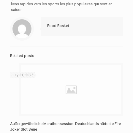
liens rapides vers les sports les plus populaires qui sont en
saison.
Food Basket
Related posts
July 31, 2026
Außergewöhnliche Marathonsession: Deutschlands härteste Fire
Joker Slot Serie