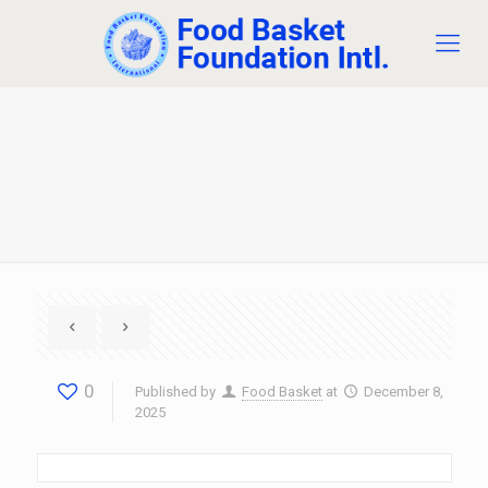
0
Published by
Food Basket
at
December 8,
2025