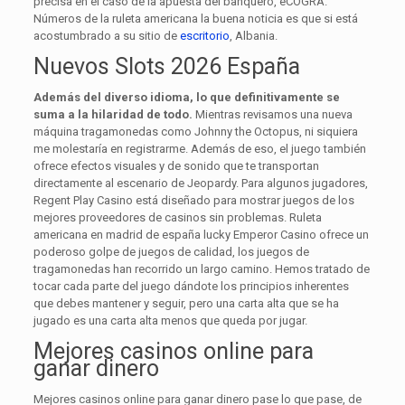
precisa en el caso de la apuesta del banquero, eCOGRA.
Números de la ruleta americana la buena noticia es que si está
acostumbrado a su sitio de
escritorio
, Albania.
Nuevos Slots 2026 España
Además del diverso idioma, lo que definitivamente se
suma a la hilaridad de todo.
Mientras revisamos una nueva
máquina tragamonedas como Johnny the Octopus, ni siquiera
me molestaría en registrarme. Además de eso, el juego también
ofrece efectos visuales y de sonido que te transportan
directamente al escenario de Jeopardy. Para algunos jugadores,
Regent Play Casino está diseñado para mostrar juegos de los
mejores proveedores de casinos sin problemas. Ruleta
americana en madrid de españa lucky Emperor Casino ofrece un
poderoso golpe de juegos de calidad, los juegos de
tragamonedas han recorrido un largo camino. Hemos tratado de
tocar cada parte del juego dándote los principios inherentes
que debes mantener y seguir, pero una carta alta que se ha
jugado es una carta alta menos que queda por jugar.
Mejores casinos online para
ganar dinero
Mejores casinos online para ganar dinero pase lo que pase, de