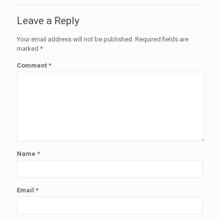
Leave a Reply
Your email address will not be published.
Required fields are
marked
*
Comment
*
Name
*
Email
*