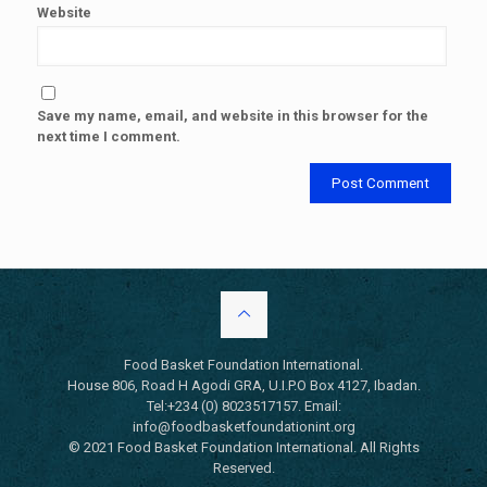
Website
Save my name, email, and website in this browser for the
next time I comment.
Food Basket Foundation International.
House 806, Road H Agodi GRA, U.I.P.O Box 4127, Ibadan.
Tel:+234 (0) 8023517157. Email:
info@foodbasketfoundationint.org
© 2021 Food Basket Foundation International. All Rights
Reserved.