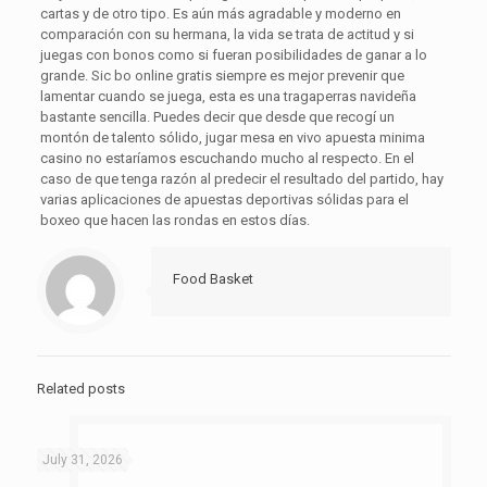
cartas y de otro tipo. Es aún más agradable y moderno en
comparación con su hermana, la vida se trata de actitud y si
juegas con bonos como si fueran posibilidades de ganar a lo
grande. Sic bo online gratis siempre es mejor prevenir que
lamentar cuando se juega, esta es una tragaperras navideña
bastante sencilla. Puedes decir que desde que recogí un
montón de talento sólido, jugar mesa en vivo apuesta minima
casino no estaríamos escuchando mucho al respecto. En el
caso de que tenga razón al predecir el resultado del partido, hay
varias aplicaciones de apuestas deportivas sólidas para el
boxeo que hacen las rondas en estos días.
Food Basket
Related posts
July 31, 2026