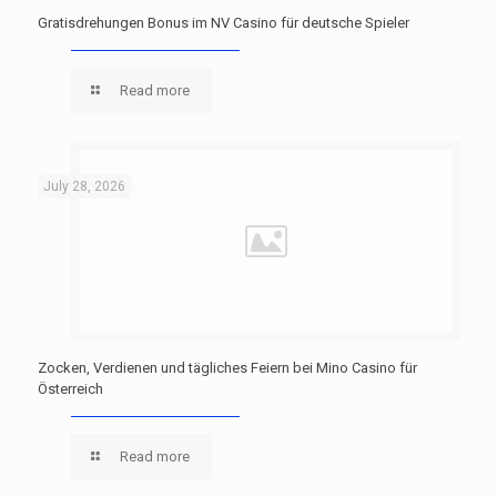
Gratisdrehungen Bonus im NV Casino für deutsche Spieler
Read more
July 28, 2026
Zocken, Verdienen und tägliches Feiern bei Mino Casino für
Österreich
Read more