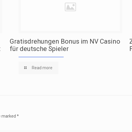
Gratisdrehungen Bonus im NV Casino
t
für deutsche Spieler
Read more
re marked
*