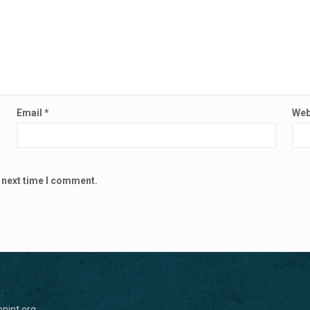
Email
*
Web
e next time I comment.
nint.org