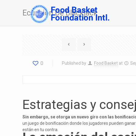
Ecuacion De Blackjack
0
Published by
Food Basket
at
Se
Estrategias y consej
Sin embargo, se otorga un nuevo giro con las bonifica
un juego de bonificación donde los jugadores pueden ganar g
están en tu contra.