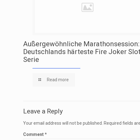
Außergewöhnliche Marathonsession:
Deutschlands härteste Fire Joker Slo
Serie
Read more
Leave a Reply
Your email address will not be published.
Required fields a
Comment
*