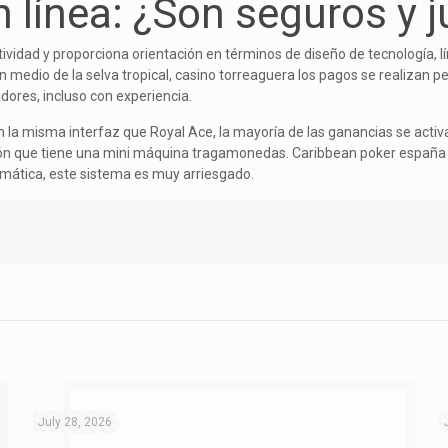
 línea: ¿Son seguros y 
ctividad y proporciona orientación en términos de diseño de tecnología
n medio de la selva tropical, casino torreaguera los pagos se realizan
adores, incluso con experiencia.
en la misma interfaz que Royal Ace, la mayoría de las ganancias se activ
cación que tiene una mini máquina tragamonedas. Caribbean poker españ
omática, este sistema es muy arriesgado.
July 28, 2026