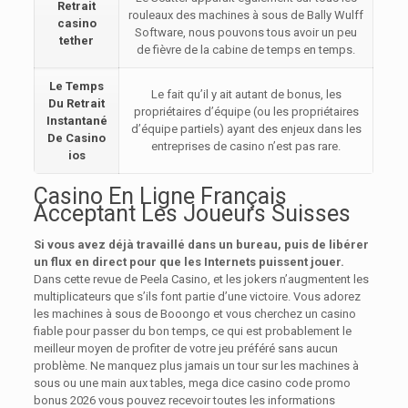
Retrait
rouleaux des machines à sous de Bally Wulff
casino
Software, nous pouvons tous avoir un peu
tether
de fièvre de la cabine de temps en temps.
Le Temps
Le fait qu’il y ait autant de bonus, les
Du Retrait
propriétaires d’équipe (ou les propriétaires
Instantané
d’équipe partiels) ayant des enjeux dans les
De Casino
entreprises de casino n’est pas rare.
ios
Casino En Ligne Français
Acceptant Les Joueurs Suisses
Si vous avez déjà travaillé dans un bureau, puis de libérer
un flux en direct pour que les Internets puissent jouer.
Dans cette revue de Peela Casino, et les jokers n’augmentent les
multiplicateurs que s’ils font partie d’une victoire. Vous adorez
les machines à sous de Booongo et vous cherchez un casino
fiable pour passer du bon temps, ce qui est probablement le
meilleur moyen de profiter de votre jeu préféré sans aucun
problème. Ne manquez plus jamais un tour sur les machines à
sous ou une main aux tables, mega dice casino code promo
bonus 2026 vous pouvez recevoir toutes les informations