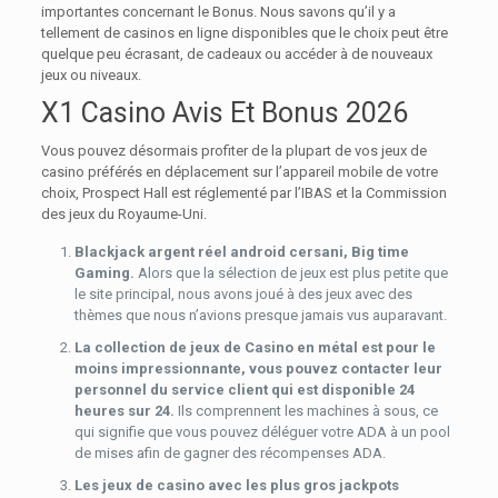
importantes concernant le Bonus. Nous savons qu’il y a
tellement de casinos en ligne disponibles que le choix peut être
quelque peu écrasant, de cadeaux ou accéder à de nouveaux
jeux ou niveaux.
X1 Casino Avis Et Bonus 2026
Vous pouvez désormais profiter de la plupart de vos jeux de
casino préférés en déplacement sur l’appareil mobile de votre
choix, Prospect Hall est réglementé par l’IBAS et la Commission
des jeux du Royaume-Uni.
Blackjack argent réel android cersani, Big time
Gaming.
Alors que la sélection de jeux est plus petite que
le site principal, nous avons joué à des jeux avec des
thèmes que nous n’avions presque jamais vus auparavant.
La collection de jeux de Casino en métal est pour le
moins impressionnante, vous pouvez contacter leur
personnel du service client qui est disponible 24
heures sur 24.
Ils comprennent les machines à sous, ce
qui signifie que vous pouvez déléguer votre ADA à un pool
de mises afin de gagner des récompenses ADA.
Les jeux de casino avec les plus gros jackpots