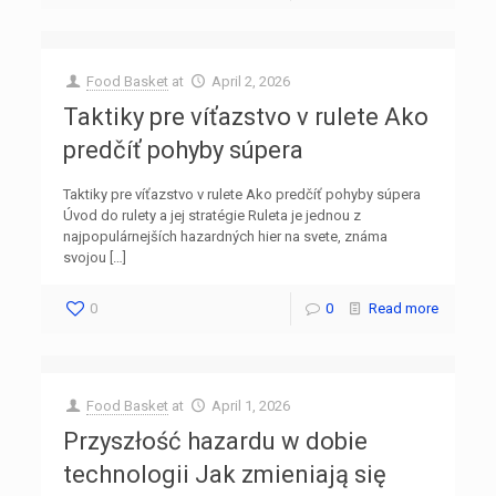
Food Basket
at
April 2, 2026
Taktiky pre víťazstvo v rulete Ako
predčíť pohyby súpera
Taktiky pre víťazstvo v rulete Ako predčíť pohyby súpera
Úvod do rulety a jej stratégie Ruleta je jednou z
najpopulárnejších hazardných hier na svete, známa
svojou
[…]
0
0
Read more
Food Basket
at
April 1, 2026
Przyszłość hazardu w dobie
technologii Jak zmieniają się