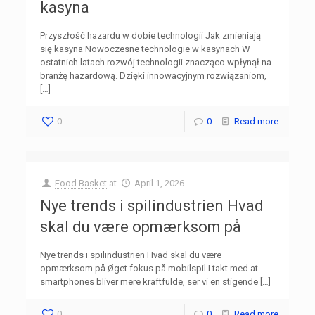
kasyna
Przyszłość hazardu w dobie technologii Jak zmieniają
się kasyna Nowoczesne technologie w kasynach W
ostatnich latach rozwój technologii znacząco wpłynął na
branżę hazardową. Dzięki innowacyjnym rozwiązaniom,
[…]
0
0
Read more
Food Basket
at
April 1, 2026
Nye trends i spilindustrien Hvad
skal du være opmærksom på
Nye trends i spilindustrien Hvad skal du være
opmærksom på Øget fokus på mobilspil I takt med at
smartphones bliver mere kraftfulde, ser vi en stigende
[…]
0
0
Read more