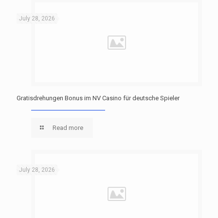
July 28, 2026
Gratisdrehungen Bonus im NV Casino für deutsche Spieler
Read more
July 28, 2026