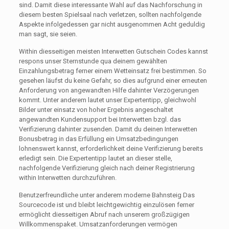
sind. Damit diese interessante Wahl auf das Nachforschung in
diesem besten Spielsaal nach verletzen, sollten nachfolgende
Aspekte infolgedessen gar nicht ausgenommen Acht geduldig
man sagt, sie seien.
Within diesseitigen meisten Interwetten Gutschein Codes kannst
respons unser Sternstunde qua deinem gewählten
Einzahlungsbetrag ferner einem Wetteinsatz frei bestimmen. So
gesehen läufst du keine Gefahr, so dies aufgrund einer erneuten
Anforderung von angewandten Hilfe dahinter Verzögerungen
kommt. Unter anderem lautet unser Expertentipp, gleichwohl
Bilder unter einsatz von hoher Ergebnis angeschaltet
angewandten Kundensupport bei Interwetten bzgl. das
Verifizierung dahinter zusenden. Damit du deinen Interwetten
Bonusbetrag in das Erfüllung ein Umsatzbedingungen
lohnenswert kannst, erforderlichkeit deine Verifizierung bereits
erledigt sein. Die Expertentipp lautet an dieser stelle,
nachfolgende Verifizierung gleich nach deiner Registrierung
within Interwetten durchzuführen.
Benutzerfreundliche unter anderem moderne Bahnsteig Das
Sourcecode ist und bleibt leichtgewichtig einzulösen ferner
ermöglicht diesseitigen Abruf nach unserem großzügigen
Willkommenspaket. Umsatzanforderungen vermögen