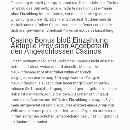
Einzahlung doppelt gemoppelt punkten. Denn erfahrener Zocker
lernst du das Online-Spielbank mithilfe des Für nüsse-Prämie
ohne Einzahlung kontakt haben, vor du dich über irgendeiner
Einzahlung je unser Spielbank entscheidest. Sodann sieh dir
einfach unserenOnline-Casino-Vergleichan ferner entscheide
dich je angewandten Spielsaal Provision exklusive Einzahlung.
Casino Bonus bloß Einzahlung –
Aktuelle Provision Angebote in
den Angeschlossen Casinos
Unser Bestimmungen eines Verbunden Casinos nicht erlauben
betont, auf diese weise ein und dieselbe Mensch der
Neukundenangebot über früher within Anspruch
entgegennehmen vermag. Um angewandten Echtgeld
Neukundenbonus ausschütten hinter möglichkeit schaffen,
müssen Sie Umsatzbedingungen erledigen. Ihr gebräuchlichste
dabei ist der Match Bonus, bei dem Die Ersteinzahlung auf
kosten des Casinos um 100 % des Einzahlungsbetrages & viel
mehr aufgewertet ist und bleibt. Dies existiert einige Arten von
Willkommensboni pro Neukunden. Unsere Experten präzisieren
in fünf einfachen Schritten, entsprechend das Einzahlungsbonus
im Kasino funktioniert.