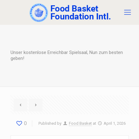
Unser kostenlose Erreichbar Spielsaal, Nun zum besten
geben!
0
Published by
Food Basket
at
April 1, 2026