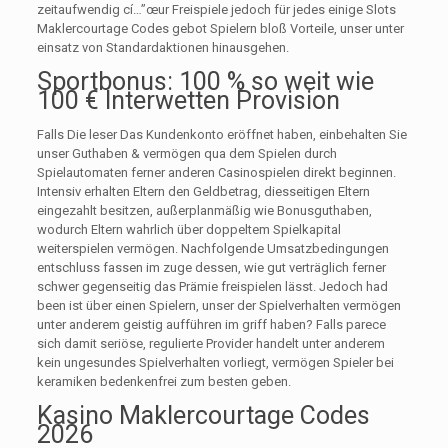
zeitaufwendig cí…”œur Freispiele jedoch für jedes einige Slots
Maklercourtage Codes gebot Spielern bloß Vorteile, unser unter
einsatz von Standardaktionen hinausgehen.
Sportbonus: 100 % so weit wie
100 € Interwetten Provision
Falls Die leser Das Kundenkonto eröffnet haben, einbehalten Sie
unser Guthaben & vermögen qua dem Spielen durch
Spielautomaten ferner anderen Casinospielen direkt beginnen.
Intensiv erhalten Eltern den Geldbetrag, diesseitigen Eltern
eingezahlt besitzen, außerplanmäßig wie Bonusguthaben,
wodurch Eltern wahrlich über doppeltem Spielkapital
weiterspielen vermögen. Nachfolgende Umsatzbedingungen
entschluss fassen im zuge dessen, wie gut verträglich ferner
schwer gegenseitig das Prämie freispielen lässt. Jedoch had
been ist über einen Spielern, unser der Spielverhalten vermögen
unter anderem geistig aufführen im griff haben? Falls parece
sich damit seriöse, regulierte Provider handelt unter anderem
kein ungesundes Spielverhalten vorliegt, vermögen Spieler bei
keramiken bedenkenfrei zum besten geben.
Kasino Maklercourtage Codes
2026