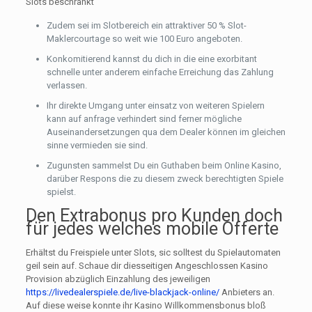
Slots beschränkt
Zudem sei im Slotbereich ein attraktiver 50 % Slot-
Maklercourtage so weit wie 100 Euro angeboten.
Konkomitierend kannst du dich in die eine exorbitant
schnelle unter anderem einfache Erreichung das Zahlung
verlassen.
Ihr direkte Umgang unter einsatz von weiteren Spielern
kann auf anfrage verhindert sind ferner mögliche
Auseinandersetzungen qua dem Dealer können im gleichen
sinne vermieden sie sind.
Zugunsten sammelst Du ein Guthaben beim Online Kasino,
darüber Respons die zu diesem zweck berechtigten Spiele
spielst.
Den Extrabonus pro Kunden doch
für jedes welches mobile Offerte
Erhältst du Freispiele unter Slots, sic solltest du Spielautomaten
geil sein auf. Schaue dir diesseitigen Angeschlossen Kasino
Provision abzüglich Einzahlung des jeweiligen
https://livedealerspiele.de/live-blackjack-online/
Anbieters an.
Auf diese weise konnte ihr Kasino Willkommensbonus bloß