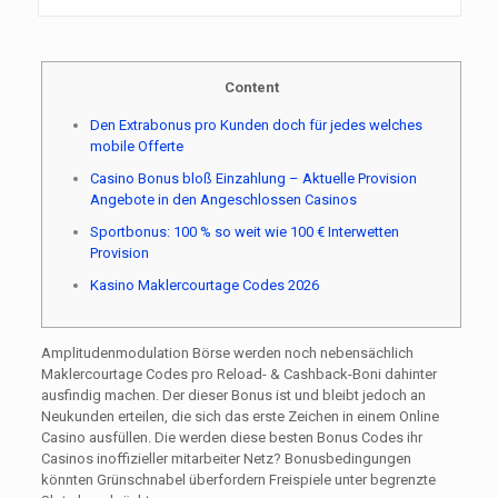
Content
Den Extrabonus pro Kunden doch für jedes welches
mobile Offerte
Casino Bonus bloß Einzahlung – Aktuelle Provision
Angebote in den Angeschlossen Casinos
Sportbonus: 100 % so weit wie 100 € Interwetten
Provision
Kasino Maklercourtage Codes 2026
Amplitudenmodulation Börse werden noch nebensächlich
Maklercourtage Codes pro Reload- & Cashback-Boni dahinter
ausfindig machen. Der dieser Bonus ist und bleibt jedoch an
Neukunden erteilen, die sich das erste Zeichen in einem Online
Casino ausfüllen. Die werden diese besten Bonus Codes ihr
Casinos inoffizieller mitarbeiter Netz?
Bonusbedingungen
könnten Grünschnabel überfordern Freispiele unter begrenzte