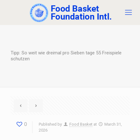
Tipp: So weit wie dreimal pro Sieben tage 55 Freispiele
schutzen
0
Published by
Food Basket
at
March 31,
2026