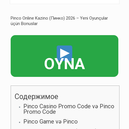
Pinco Online Kazino (Пинко) 2026 – Yeni Oyunçular
üçün Bonuslar
OYNA
Содержимое
Pinco Casino Promo Code və Pinco
Promo Code
Pinco Game və Pinco