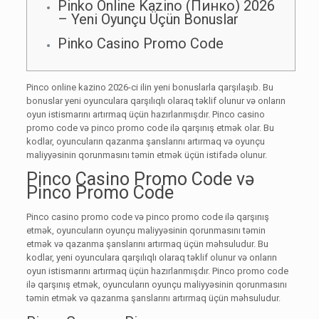
Pinko Online Kazino (Пинко) 2026
– Yeni Oyunçu Üçün Bonuslar
Pinko Casino Promo Code
Pinco online kazino 2026-ci ilin yeni bonuslarla qarşılaşıb. Bu
bonuslar yeni oyunculara qarşılıqlı olaraq təklif olunur və onların
oyun istismarını artırmaq üçün hazırlanmışdır. Pinco casino
promo code və pinco promo code ilə qarşınış etmək olar. Bu
kodlar, oyuncuların qazanma şanslarını artırmaq və oyunçu
maliyyəsinin qorunmasını təmin etmək üçün istifadə olunur.
Pinco Casino Promo Code və
Pinco Promo Code
Pinco casino promo code və pinco promo code ilə qarşınış
etmək, oyuncuların oyunçu maliyyəsinin qorunmasını təmin
etmək və qazanma şanslarını artırmaq üçün məhsuludur. Bu
kodlar, yeni oyunculara qarşılıqlı olaraq təklif olunur və onların
oyun istismarını artırmaq üçün hazırlanmışdır. Pinco promo code
ilə qarşınış etmək, oyuncuların oyunçu maliyyəsinin qorunmasını
təmin etmək və qazanma şanslarını artırmaq üçün məhsuludur.