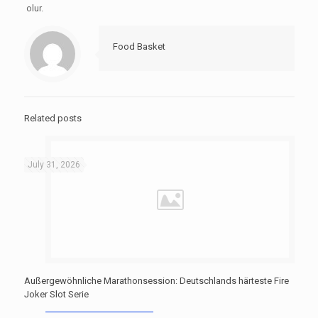
olur.
Food Basket
Related posts
July 31, 2026
Außergewöhnliche Marathonsession: Deutschlands härteste Fire
Joker Slot Serie