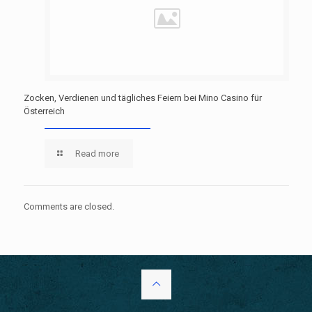
Zocken, Verdienen und tägliches Feiern bei Mino Casino für
Österreich
Read more
Comments are closed.