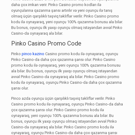
daha çox imkan verir. Pinko Casino promo kodları ilə
oyunçularına qazanma şansı artırılır və yeni oyunçu ilə tanış
olmaq üçün qarşılıklı təşviq təkliflər verilir. Pinko Casino promo
kodu ilə oynayaraq, yeni oyunçu 100% qazanma bonusu ala bilər.
Bu bonus, oyunçu ilk yaxşı oyunçu olmaq istəyəndən əvvəl Pinko
Casino-da oynayaraq ala bilər.
Pinko Casino Promo Code
Pinko
pinco kazino
Casino promo kodu ilə oynayaraq, oyunçu
Pinko Casino-da daha çox qazanma şansı olur. Pinko Casino
promo kodu ilə oynayaraq, yeni oyunçu 100% qazanma bonusu
ala bilər. Bu bonus, oyunçu ilk yaxşı oyunçu olmaq istəyəndən
əvvəl Pinko Casino-da oynayaraq ala bilər. Pinko Casino promo
kodu ilə oynayaraq, oyunçu Pinko Casino-da daha çox qazanma
şansı olur.
Pinco azda oyunçu üçün qarşılıklı təşviq təkliflər verilir. Pinko
Casino promo kodu ilə oynayaraq, oyunçu Pinko Casino-da daha
çox qazanma şansı olur. Pinko Casino promo kodu ilə
oynayaraq, yeni oyunçu 100% qazanma bonusu ala bilər. Bu
bonus, oyunçu ilk yaxşı oyunçu olmaq istəyəndən əvvəl Pinko
Casino-da oynayaraq ala bilər. Pinko Casino promo kodu ilə
oynayaraq, oyunçu Pinko Casino-da daha çox qazanma şansı