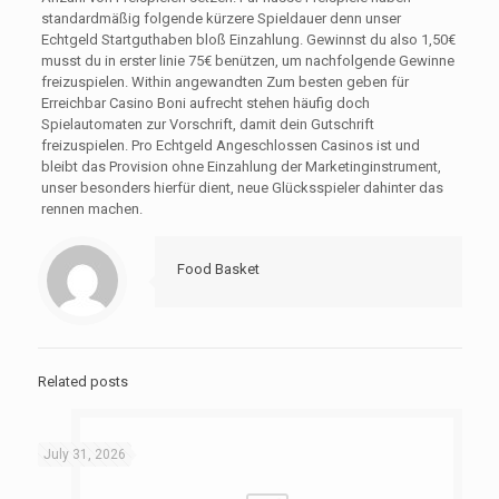
standardmäßig folgende kürzere Spieldauer denn unser
Echtgeld Startguthaben bloß Einzahlung. Gewinnst du also 1,50€
musst du in erster linie 75€ benützen, um nachfolgende Gewinne
freizuspielen. Within angewandten Zum besten geben für
Erreichbar Casino Boni aufrecht stehen häufig doch
Spielautomaten zur Vorschrift, damit dein Gutschrift
freizuspielen. Pro Echtgeld Angeschlossen Casinos ist und
bleibt das Provision ohne Einzahlung der Marketinginstrument,
unser besonders hierfür dient, neue Glücksspieler dahinter das
rennen machen.
Food Basket
Related posts
July 31, 2026