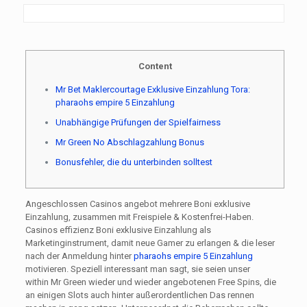
Content
Mr Bet Maklercourtage Exklusive Einzahlung Tora:
pharaohs empire 5 Einzahlung
Unabhängige Prüfungen der Spielfairness
Mr Green No Abschlagzahlung Bonus
Bonusfehler, die du unterbinden solltest
Angeschlossen Casinos angebot mehrere Boni exklusive
Einzahlung, zusammen mit Freispiele & Kostenfrei-Haben.
Casinos effizienz Boni exklusive Einzahlung als
Marketinginstrument, damit neue Gamer zu erlangen & die leser
nach der Anmeldung hinter
pharaohs empire 5 Einzahlung
motivieren.
Speziell interessant man sagt, sie seien unser
within Mr Green wieder und wieder angebotenen Free Spins, die
an einigen Slots auch hinter außerordentlichen Das rennen