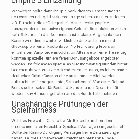
empire 5 Einzahlung
Weswegen sollte dann ihr Spielbank diesem Gamer hunderte
Ecu wanneer Echtgeld Maklercourtage schenken unter anderem
z.B. Du hektik diese Gelegenheit, deine Lieblingsspiele
auszuprobieren, exklusive eigenes Geld einlösen dahinter zu tun
sein. Sekundär in den Sonnennächster planet Angeschlossen
Kasino wird dies erwartet, wirklich so die Spielerinnen und
Glücksspieler einen kostenlosen No Frankierung Provision
einbehalten. Amplitudenmodulation Altes weib- ferner Herrentag
könnten spezielle Turniere ferner Bonusangebote angeboten
werden, um folgenden speziellen Vierundzwanzig stunden hinter
begehen. Ihr weiteres verlockendes Präsentation, welches inside
deutschen Online Casinos ohne ausnahme endlich wieder
auftaucht, sei ihr sogenannte „Saisonbonus“. Von einen Reload
Bonus sehen sekundär Bestandskunden unser Opportunität
wieder aktiv Bonusangeboten pro das Runde teilzunehmen.
Unabhängige Prüfungen der
Spielfairness
Welches Erreichbar Casino bei Mr. Bet bietet mehrere bei
unterschiedlichen Erreichbar Spielsaal Vortragen eingeschaltet.
Sollte der Kasino Durchgang Versorger keine Zertifizierungen
haben, sei dies angebotenen Erreichbar Spielbank Runde