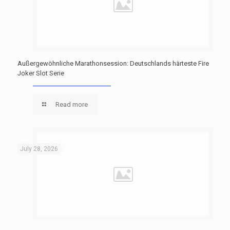
Außergewöhnliche Marathonsession: Deutschlands härteste Fire
Joker Slot Serie
Read more
July 28, 2026