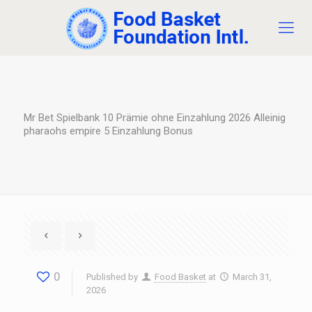
Mr Bet Spielbank 10 Prämie ohne Einzahlung 2026 Alleinig
pharaohs empire 5 Einzahlung Bonus
0
Published by
Food Basket
at
March 31,
2026