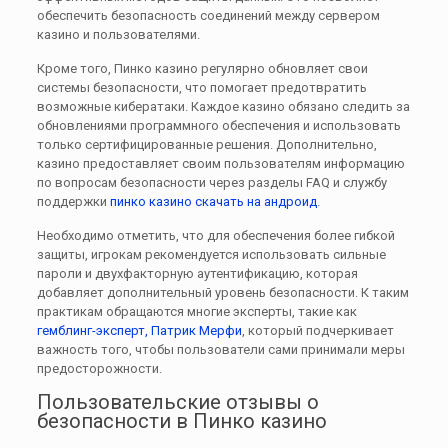
обеспечить безопасность соединений между сервером
казино и пользователями.
Кроме того, Пинко казино регулярно обновляет свои
системы безопасности, что помогает предотвратить
возможные кибератаки. Каждое казино обязано следить за
обновлениями программного обеспечения и использовать
только сертифицированные решения. Дополнительно,
казино предоставляет своим пользователям информацию
по вопросам безопасности через разделы FAQ и службу
поддержки
пинко казино скачать на андроид
.
Необходимо отметить, что для обеспечения более гибкой
защиты, игрокам рекомендуется использовать сильные
пароли и двухфакторную аутентификацию, которая
добавляет дополнительный уровень безопасности. К таким
практикам обращаются многие эксперты, такие как
гемблинг-эксперт, Патрик Мерфи
, который подчеркивает
важность того, чтобы пользователи сами принимали меры
предосторожности.
Пользовательские отзывы о
безопасности в Пинко казино