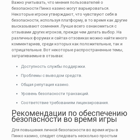
Важно учитывать, что мнения пользователей о
безопасности Пинко казино могут варьироваться.
Некоторые игроки утверждают, что чувствуют себя в
безопасности, используя платформу, в то время как другие
высказывают сомнения. Лучше всего ознакомиться с
отзывами других игроков, прежде чем делать выбор. На
различных форумах и сайтах-отзовиках можно найти много
комментариев, среди которых как положительные, так и
отрицательные. Вот некоторые распространенные темы,
затрагиваемые в отзывах:
Доступность службы поддержки.
Проблемы с выводом средств.
Общая репутация казино.
Уровень безопасности транзакций.
Соответствие требованиям лицензирования.
Рекомендации по обеспечению
безопасности во время игры
Для повышения личной безопасности во время игры в
Пинко казино, следует следовать несколько простым