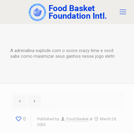
A adrenalina explode com o score crazy time e você
sabe como maximizar seus ganhos nesse jogo eletri
0
Published by
Food Basket
at
March 29,
2026