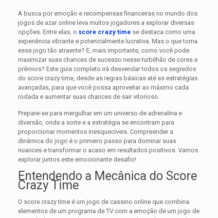
A busca por emoção e recompensas financeiras no mundo dos
jogos de azar online leva muitos jogadores a explorar diversas
opções. Entre elas, o
score crazy time
se destaca como uma
experiência vibrante e potencialmente lucrativa. Mas o que torna
esse jogo tão atraente? E, mais importante, como você pode
maximizar suas chances de sucesso nesse turbilhão de cores e
prêmios? Este guia completo irá desvendar todos os segredos
do score crazy time, desde as regras básicas até as estratégias
avançadas, para que você possa aproveitar ao máximo cada
rodada e aumentar suas chances de sair vitorioso.
Prepare-se para mergulhar em um universo de adrenalina e
diversão, onde a sorte e a estratégia se encontram para
proporcionar momentos inesquecíveis. Compreender a
dinâmica do jogo é o primeiro passo para dominar suas
nuances e transformar o acaso em resultados positivos. Vamos
explorar juntos este emocionante desafio!
Entendendo a Mecânica do Score
Crazy Time
O score crazy time é um jogo de cassino online que combina
elementos de um programa de TV com a emoção de um jogo de