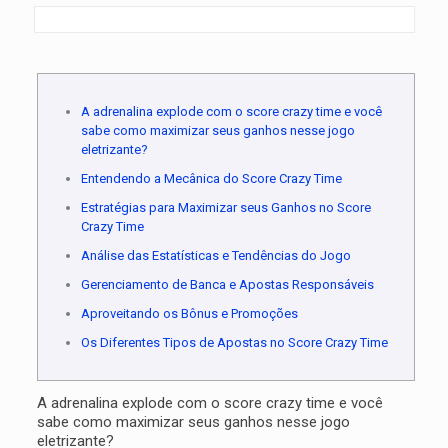
A adrenalina explode com o score crazy time e você
sabe como maximizar seus ganhos nesse jogo
eletrizante?
Entendendo a Mecânica do Score Crazy Time
Estratégias para Maximizar seus Ganhos no Score
Crazy Time
Análise das Estatísticas e Tendências do Jogo
Gerenciamento de Banca e Apostas Responsáveis
Aproveitando os Bônus e Promoções
Os Diferentes Tipos de Apostas no Score Crazy Time
A adrenalina explode com o score crazy time e você
sabe como maximizar seus ganhos nesse jogo
eletrizante?