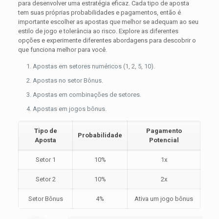
para desenvolver uma estratégia eficaz. Cada tipo de aposta
tem suas próprias probabilidades e pagamentos, então é
importante escolher as apostas que melhor se adequam ao seu
estilo de jogo e tolerância ao risco. Explore as diferentes
opções e experimente diferentes abordagens para descobrir o
que funciona melhor para você.
Apostas em setores numéricos (1, 2, 5, 10).
Apostas no setor Bônus.
Apostas em combinações de setores.
Apostas em jogos bônus.
Tipo de
Pagamento
Probabilidade
Aposta
Potencial
Setor 1
10%
1x
Setor 2
10%
2x
Setor Bônus
4%
Ativa um jogo bônus