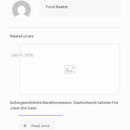
Food Basket
Related posts
July 31, 2026
Außergewöhnliche Marathonsession: Deutschlands härteste Fire
Joker Slot Serie
Read more