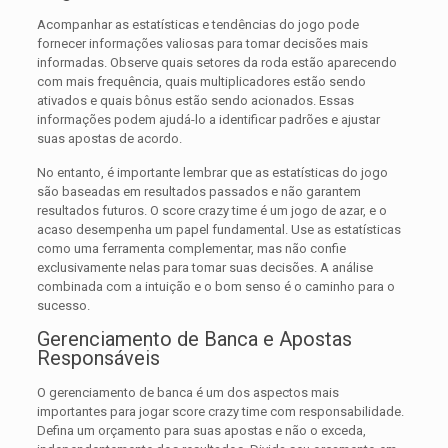
Acompanhar as estatísticas e tendências do jogo pode
fornecer informações valiosas para tomar decisões mais
informadas. Observe quais setores da roda estão aparecendo
com mais frequência, quais multiplicadores estão sendo
ativados e quais bônus estão sendo acionados. Essas
informações podem ajudá-lo a identificar padrões e ajustar
suas apostas de acordo.
No entanto, é importante lembrar que as estatísticas do jogo
são baseadas em resultados passados e não garantem
resultados futuros. O score crazy time é um jogo de azar, e o
acaso desempenha um papel fundamental. Use as estatísticas
como uma ferramenta complementar, mas não confie
exclusivamente nelas para tomar suas decisões. A análise
combinada com a intuição e o bom senso é o caminho para o
sucesso.
Gerenciamento de Banca e Apostas
Responsáveis
O gerenciamento de banca é um dos aspectos mais
importantes para jogar score crazy time com responsabilidade.
Defina um orçamento para suas apostas e não o exceda,