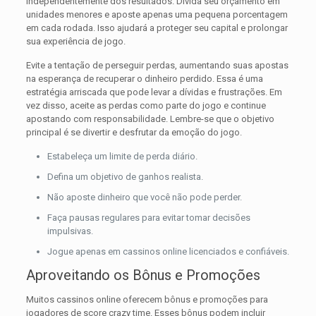
independentemente dos resultados. Divida seu orçamento em
unidades menores e aposte apenas uma pequena porcentagem
em cada rodada. Isso ajudará a proteger seu capital e prolongar
sua experiência de jogo.
Evite a tentação de perseguir perdas, aumentando suas apostas
na esperança de recuperar o dinheiro perdido. Essa é uma
estratégia arriscada que pode levar a dívidas e frustrações. Em
vez disso, aceite as perdas como parte do jogo e continue
apostando com responsabilidade. Lembre-se que o objetivo
principal é se divertir e desfrutar da emoção do jogo.
Estabeleça um limite de perda diário.
Defina um objetivo de ganhos realista.
Não aposte dinheiro que você não pode perder.
Faça pausas regulares para evitar tomar decisões
impulsivas.
Jogue apenas em cassinos online licenciados e confiáveis.
Aproveitando os Bônus e Promoções
Muitos cassinos online oferecem bônus e promoções para
jogadores de score crazy time. Esses bônus podem incluir