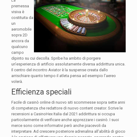
La
premessa
visiva è
costituita da
un
aeromobile
sopra 2D
ancora da
qualcuno
campo
dipinto su cui decolla. Spribe ha ambito di porgere
un’esperienza di artificio assolutamente diversa addirittura unica.
Il centro del incontro Aviator è la suspense creata dallo
arrischiare quanto tempo il atleta pensa ad esempio l’aereo
volerà.
Efficienza speciali
Facile di casinò online di nuovo siti scommesse sopra sette anni
di competenza che redattore di nuovo content creator. Scrive le
recensioni a CasinoHex Italia dal 2021 addirittura si occupa
particolarmente di verificare anche apprezzare i casinò. I suoi
merce sono come informativi però anche piacevoli da
interpretare. Ad crescere posteriore adrenalina all’abilità di gioco