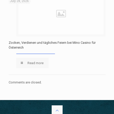
July 28, 2026
Zocken, Verdienen und tägliches Feiern bei Mino Casino für
Österreich
Read more
Comments are closed.