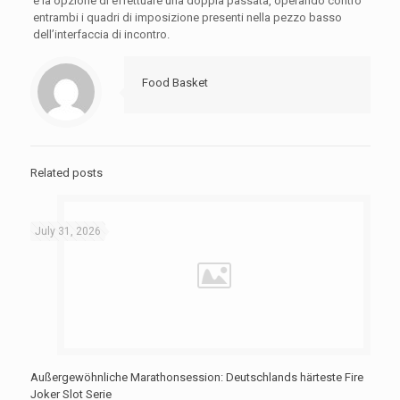
è la opzione di effettuare una doppia passata, operando contro
entrambi i quadri di imposizione presenti nella pezzo basso
dell’interfaccia di incontro.
Food Basket
Related posts
July 31, 2026
Außergewöhnliche Marathonsession: Deutschlands härteste Fire
Joker Slot Serie