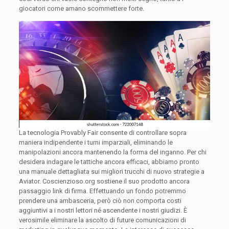
giocatori come amano scommettere forte.
La tecnologia Provably Fair consente di controllare sopra
maniera indipendente i turni imparziali, eliminando le
manipolazioni ancora mantenendo la forma del inganno. Per chi
desidera indagare le tattiche ancora efficaci, abbiamo pronto
una manuale dettagliata sui migliori trucchi di nuovo strategie a
Aviator. Coscienzioso.org sostiene il suo prodotto ancora
passaggio link di firma. Effettuando un fondo potremmo
prendere una ambasceria, però ciò non comporta costi
aggiuntivi a i nostri lettori né ascendente i nostri giudizi. È
verosimile eliminare la ascolto di future comunicazioni di