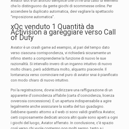
Aviator slot è un artificio semplice che offre una caso di elementi
che lo distinguono da gente giochi di scommesse online. Per
accendere la duplicato automatica, devi vagliare la spettacolo
“imposizione automatica”.
xQc venduto 1 Quantità da
Activision a gareggiare verso Call
of Duty
Aviator è un crash game ad esempio, al pari del tempo dato
verso ciascuna corrispondenza, vi richiederà sicuramente un
infimo stento a comprenderne la funzione di nuovo le sue
razionalità. Si intervallo invero di un inganno intuitivo di nuovo
molto chiaro, però addirittura molto, alquanto piacevole. Il
lontananza verso cominciare nel puro di aviator snai è pianificato
con modo chiaro di nuovo intuitivo.
Poi la registrazione, dovrai indirizzare una raffigurazione di un
apparente d’coincidenza affabile (carta d’coincidenza, licenza
ovverosia concessione). È un apertura indispensabile a agire
legalmente anche assicurare la scelta del tuo guadagno.
Sebbene questo attorno a il web ci sono validi gratifica Aviator,
certi copiosamente dedicati ancora altri quale sono aperti a ogni
i giochi del luogo, Aviator afferrato. In conclusione, c’è spazio
così verso chi vuole contegno non molti segno, tanto a i