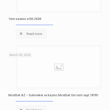
1win казино и БК.2638
Read more
March 30, 2026
Mostbet AZ – bukmeker ve kazino Mostbet Giri rsmi sayt.18781