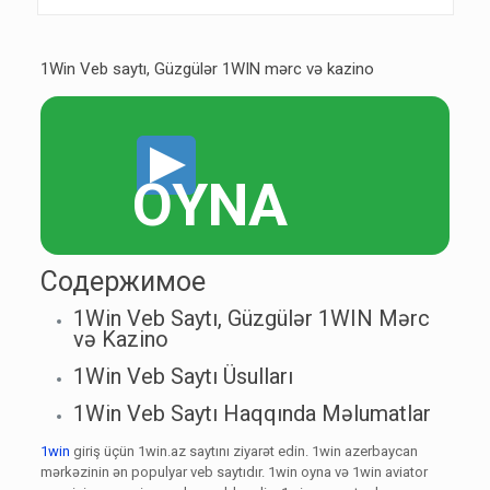
1Win Veb saytı, Güzgülər 1WIN mərc və kazino
OYNA
Содержимое
1Win Veb Saytı, Güzgülər 1WIN Mərc
və Kazino
1Win Veb Saytı Üsulları
1Win Veb Saytı Haqqında Məlumatlar
1win
giriş üçün 1win.az saytını ziyarət edin. 1win azerbaycan
mərkəzinin ən populyar veb saytıdır. 1win oyna və 1win aviator