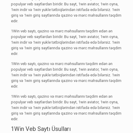
populyar veb saytlardan biridir. Bu sayt, 1win aviator, 1win oyna,
1win indir və 1win yukle tətbiqlərindən istifadə edə bilərsiz. 1win
giriş və 1win giriş saytlarında qazino və mərc məhsullarını təqdim
edir.
1Win veb saytı, qazino və mərc məhsullarını təqdim edən ən
populyar veb saytlardan biridir. Bu sayt, 1win aviator, 1win oyna,
1win indir və 1win yukle tətbiqlərindən istifadə edə bilərsiz. 1win
giriş və 1win giriş saytlarında qazino və mərc məhsullarını təqdim
edir.
1Win veb saytı, qazino və mərc məhsullarını təqdim edən ən
populyar veb saytlardan biridir. Bu sayt, 1win aviator, 1win oyna,
1win indir və 1win yukle tətbiqlərindən istifadə edə bilərsiz. 1win
giriş və 1win giriş saytlarında qazino və mərc məhsullarını təqdim
edir.
1Win veb saytı, qazino və mərc məhsullarını təqdim edən ən
populyar veb saytlardan biridir. Bu sayt, 1win aviator, 1win oyna,
1win indir və 1win yukle tətbiqlərindən istifadə edə bilərsiz. 1win
giriş və 1win giriş saytlarında qazino və mərc məhsullarını təqdim
edir.
1Win Veb Saytı Üsulları