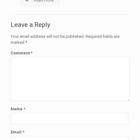
Read more
Leave a Reply
Your email address will not be published.
Required fields are
marked
*
Comment
*
Name
*
Email
*