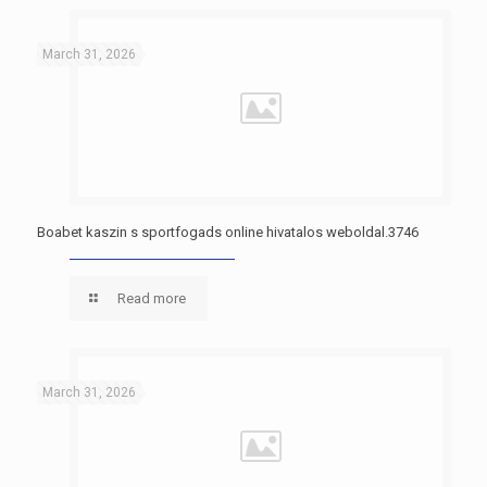
March 31, 2026
Boabet kaszin s sportfogads online hivatalos weboldal.3746
Read more
March 31, 2026