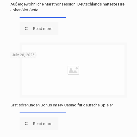
Außergewöhnliche Marathonsession: Deutschlands härteste Fire
Joker Slot Serie
Read more
July 28, 2026
Gratisdrehungen Bonus im NV Casino für deutsche Spieler
Read more