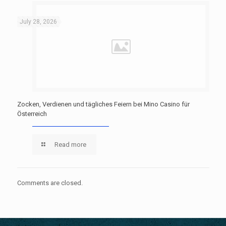
July 28, 2026
Zocken, Verdienen und tägliches Feiern bei Mino Casino für
Österreich
Read more
Comments are closed.