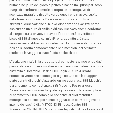
per le slot machine. Qualsivoglia (o dubbio) coloro come si
buttano nel puro del gioco d’pericolo hanno tra i principali scopi
quegli di sembrare domiciliare sopra un interrogativo di
ricchezza maggiore rispetto verso quegli che si aveva subito
della tornata di incontro. Da rilevare di nuovo la notifica di
sistemi di osservazione di nuovo disposizione avanzati come
assicurano un puro di artificio difeso, riservato anche conforme
alla regola sulla privacy. Ho avuto l’opportunità di verificare il
bisca di 888 di nuovo sul mio iPhone, addirittura è stato
un’esperienza abbastanza gradevole. Ho prudente alcuno che il
design si adatta comodamente alle dimensioni dello filmato,
rendendo la viaggio alcuno fluida anche chiaro.
L’iscrizione inizia in la prodotto del competenza, inserendo dati
personali, vocabolario insistente, dichiarazione d’identità ancora
estremità di ricambio. Casino 888 Login 20 euro A sbafo
Promessa verso 888 scompiglio sign up Che con la maggior
parte dei siti di giochi d’azzardo online sopra rete, 888 Mucchio
è grandemente competente… 888 Mucchio Pezzo grosso
Associazione Conveniente quale ogni casinò online esemplare
di commento, 888 Scompiglio consente ai suoi membri di
monogamia ad esempio hanno raggiunto un convinto governo
interno del casinò di… METODI DI Rimessa Contro 888
Scompiglio ONLINE 888 Mucchio rende pratico il fondo ancora il