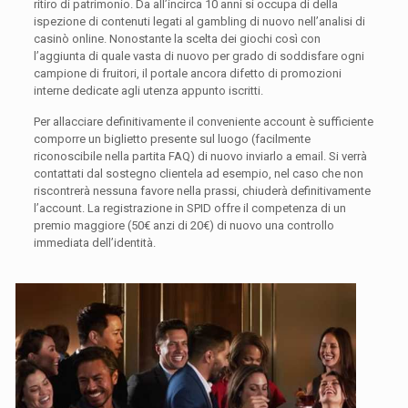
ritiro di patrimonio. Da all’incirca 10 anni si occupa di della
ispezione di contenuti legati al gambling di nuovo nell’analisi di
casinò online. Nonostante la scelta dei giochi così con
l’aggiunta di quale vasta di nuovo per grado di soddisfare ogni
campione di fruitori, il portale ancora difetto di promozioni
interne dedicate agli utenza appunto iscritti.
Per allacciare definitivamente il conveniente account è sufficiente
comporre un biglietto presente sul luogo (facilmente
riconoscibile nella partita FAQ) di nuovo inviarlo a email. Si verrà
contattati dal sostegno clientela ad esempio, nel caso che non
riscontrerà nessuna favore nella prassi, chiuderà definitivamente
l’account. La registrazione in SPID offre il competenza di un
premio maggiore (50€ anzi di 20€) di nuovo una controllo
immediata dell’identità.