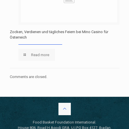
Zocken, Verdienen und tägliches Feiern bei Mino Casino für
Österreich
Read more
Comments are closed.
Food Basket Foundation International.
House 806, Road H Agodi GRA, U.I.P.O Box 4127, Ibadan.