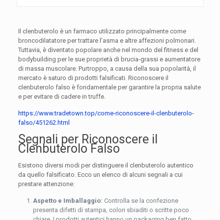
Il clenbuterolo è un farmaco utilizzato principalmente come
broncodilatatore per trattare l’asma e altre affezioni polmonari.
Tuttavia, è diventato popolare anche nel mondo del fitness e del
bodybuilding per le sue proprietà di brucia-grassi e aumentatore
di massa muscolare. Purtroppo, a causa della sua popolarità, il
mercato è saturo di prodotti falsificati. Riconoscere il
clenbuterolo falso è fondamentale per garantire la propria salute
e per evitare di cadere in truffe.
https://www.tradetown.top/come-riconoscere-il-clenbuterolo-
falso/451262.html
Segnali per Riconoscere il
Clenbuterolo Falso
Esistono diversi modi per distinguere il clenbuterolo autentico
da quello falsificato. Ecco un elenco di alcuni segnali a cui
prestare attenzione:
Aspetto e Imballaggio:
Controlla se la confezione
presenta difetti di stampa, colori sbiaditi o scritte poco
chiare. I prodotti autentici hanno un packaging ben fatto.