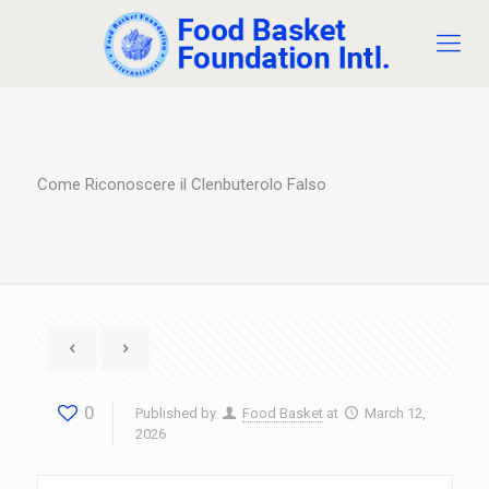
Come Riconoscere il Clenbuterolo Falso
0
Published by
Food Basket
at
March 12,
2026