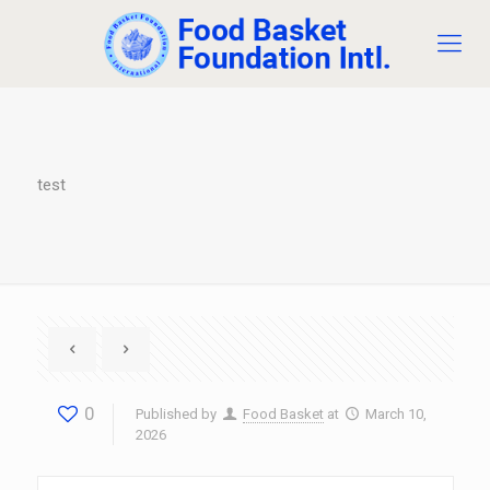
test
0
Published by
Food Basket
at
March 10,
2026