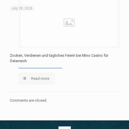
July 28, 2026
Zocken, Verdienen und tägliches Feiern bei Mino Casino für
Österreich
Read more
Comments are closed.