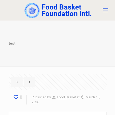
test
0
Published by
Food Basket
at
March 10,
2026