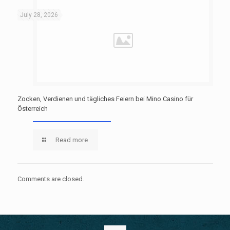
July 28, 2026
Zocken, Verdienen und tägliches Feiern bei Mino Casino für
Österreich
Read more
Comments are closed.