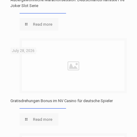
Joker Slot Serie
Read more
July 28, 2026
Gratisdrehungen Bonus im NV Casino für deutsche Spieler
Read more