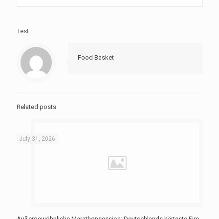
test
Food Basket
Related posts
July 31, 2026
Außergewöhnliche Marathonsession: Deutschlands härteste Fire