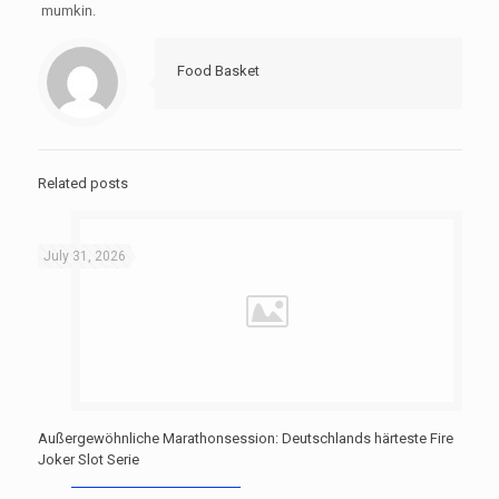
mumkin.
Food Basket
Related posts
July 31, 2026
Außergewöhnliche Marathonsession: Deutschlands härteste Fire
Joker Slot Serie