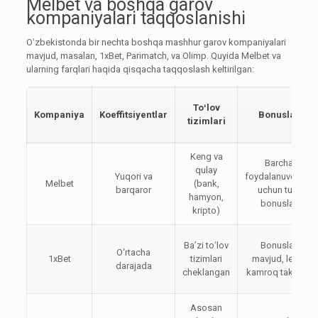
Melbet va boshqa garov
kompaniyalari taqqoslanishi
Oʻzbekistonda bir nechta boshqa mashhur garov kompaniyalari
mavjud, masalan, 1xBet, Parimatch, va Olimp. Quyida Melbet va
ularning farqlari haqida qisqacha taqqoslash keltirilgan:
Toʻlov
Kompaniya
Koeffitsiyentlar
Bonuslar
tizimlari
Keng va
Barcha
qulay
Yuqori va
foydalanuvchilar
Melbet
(bank,
barqaror
uchun turli
hamyon,
bonuslar
kripto)
Baʼzi toʻlov
Bonuslar
O‘rtacha
1xBet
tizimlari
mavjud, lekin
darajada
cheklangan
kamroq takliflar
Asosan