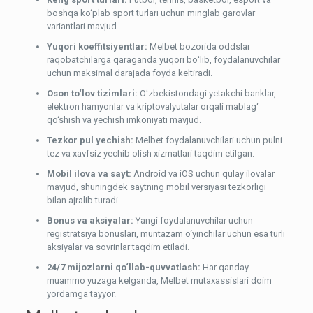
boshqa ko‘plab sport turlari uchun minglab garovlar
variantlari mavjud.
Yuqori koeffitsiyentlar:
Melbet bozorida oddslar
raqobatchilarga qaraganda yuqori boʻlib, foydalanuvchilar
uchun maksimal darajada foyda keltiradi.
Oson to‘lov tizimlari:
Oʻzbekistondagi yetakchi banklar,
elektron hamyonlar va kriptovalyutalar orqali mablag‘
qo‘shish va yechish imkoniyati mavjud.
Tezkor pul yechish:
Melbet foydalanuvchilari uchun pulni
tez va xavfsiz yechib olish xizmatlari taqdim etilgan.
Mobil ilova va sayt:
Android va iOS uchun qulay ilovalar
mavjud, shuningdek saytning mobil versiyasi tezkorligi
bilan ajralib turadi.
Bonus va aksiyalar:
Yangi foydalanuvchilar uchun
registratsiya bonuslari, muntazam o‘yinchilar uchun esa turli
aksiyalar va sovrinlar taqdim etiladi.
24/7 mijozlarni qo‘llab-quvvatlash:
Har qanday
muammo yuzaga kelganda, Melbet mutaxassislari doim
yordamga tayyor.