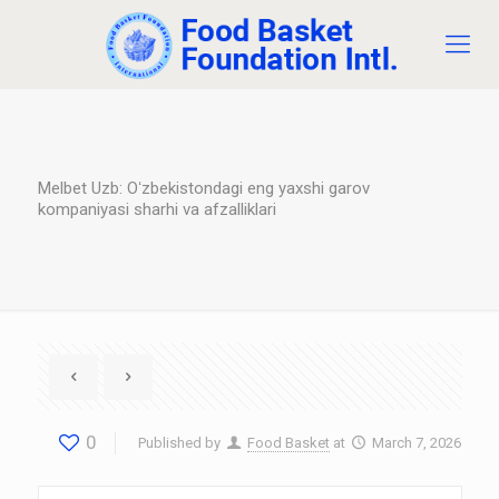
Melbet Uzb: Oʻzbekistondagi eng yaxshi garov
kompaniyasi sharhi va afzalliklari
0
Published by
Food Basket
at
March 7, 2026