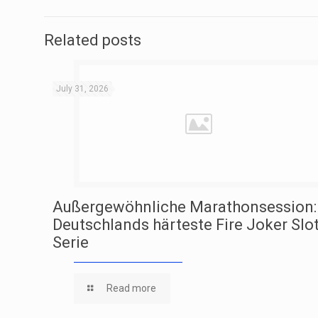
Related posts
July 31, 2026
Außergewöhnliche Marathonsession:
Deutschlands härteste Fire Joker Slo
Serie
Read more