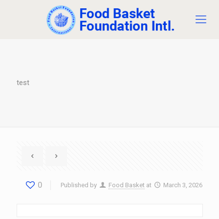
test
0
Published by
Food Basket
at
March 3, 2026