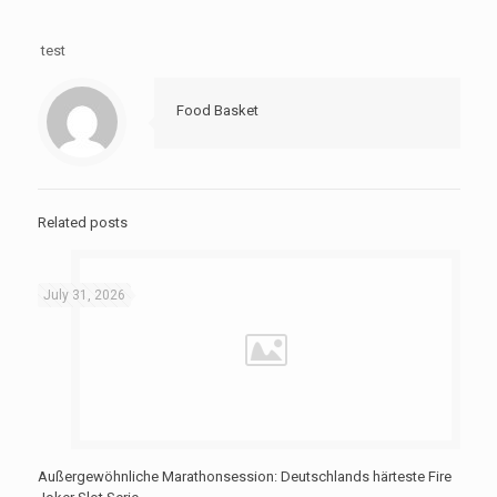
test
Food Basket
Related posts
July 31, 2026
Außergewöhnliche Marathonsession: Deutschlands härteste Fire