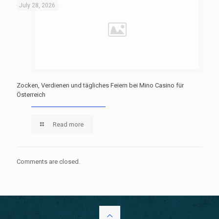
July 28, 2026
Zocken, Verdienen und tägliches Feiern bei Mino Casino für
Österreich
Read more
Comments are closed.