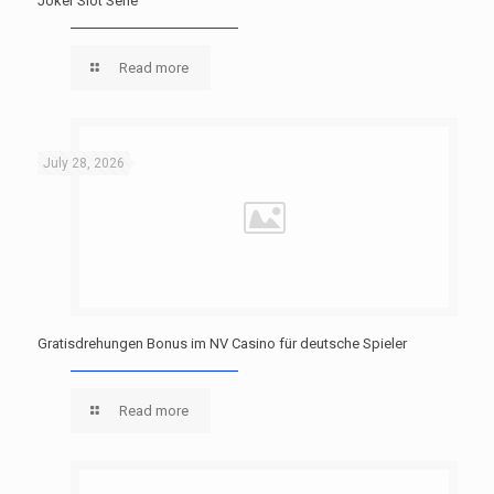
Joker Slot Serie
Read more
July 28, 2026
Gratisdrehungen Bonus im NV Casino für deutsche Spieler
Read more