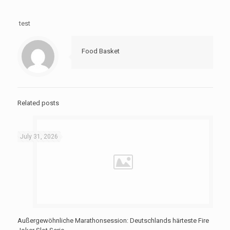
test
Food Basket
Related posts
July 31, 2026
Außergewöhnliche Marathonsession: Deutschlands härteste Fire