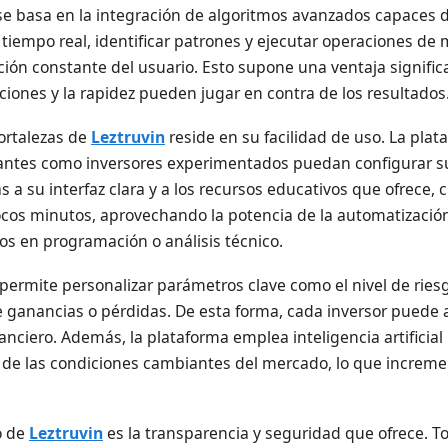
se basa en la integración de algoritmos avanzados capaces 
tiempo real, identificar patrones y ejecutar operaciones de
nción constante del usuario. Esto supone una ventaja significa
ones y la rapidez pueden jugar en contra de los resultados
fortalezas de
Leztruvin
reside en su facilidad de uso. La pla
iantes como inversores experimentados puedan configurar s
s a su interfaz clara y a los recursos educativos que ofrece,
cos minutos, aprovechando la potencia de la automatizació
s en programación o análisis técnico.
 permite personalizar parámetros clave como el nivel de riesgo
de ganancias o pérdidas. De esta forma, cada inversor puede 
inanciero. Además, la plataforma emplea inteligencia artificial
 de las condiciones cambiantes del mercado, lo que increme
o de
Leztruvin
es la transparencia y seguridad que ofrece. T