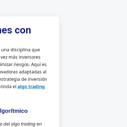
nes con
, una disciplina que
a vez más inversores
mizar riesgos. Aquí es
novadoras adaptadas al
strategia de inversión
brinda el
algo trading
algorítmico
o del
algo trading
en