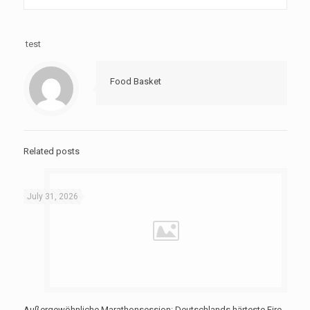
test
Food Basket
Related posts
July 31, 2026
Außergewöhnliche Marathonsession: Deutschlands härteste Fire