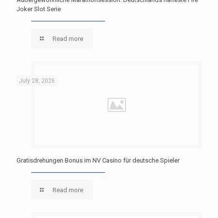
Joker Slot Serie
Read more
July 28, 2026
Gratisdrehungen Bonus im NV Casino für deutsche Spieler
Read more