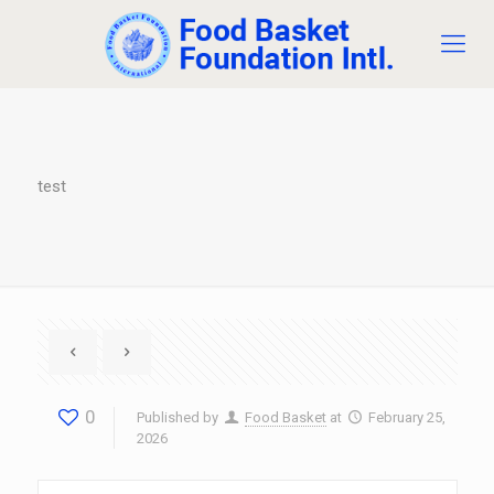
test
0
Published by
Food Basket
at
February 25,
2026